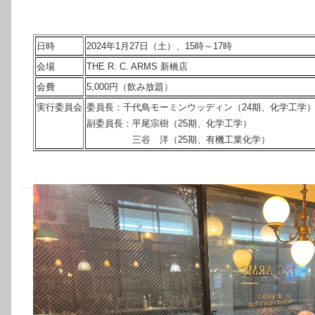
日時
2024年1月27日（土）、15時～17時
会場
THE R. C. ARMS 新橋店
会費
5,000円（飲み放題）
実行委員会
委員長：千代鳥モーミンウッディン（24期、化学工学
副委員長：平尾宗樹（25期、化学工学）
三谷 洋（25期、有機工業化学）