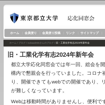
ホーム
会員便り
会員便り投稿
リンク
サイトマップ
ホーム
/
ブログ
/
oukaadminさんのブログ
/
旧・工業化学有志2024年新年会
旧・工業化学有志2024年新年会
都立大学応化同窓会では年一回、総会を
構内で懇親会を行っていました。コロナ
り、開催できてもwebでの開催であり、
が難しくなっています。
Webは移動時間がありませんし、便利で