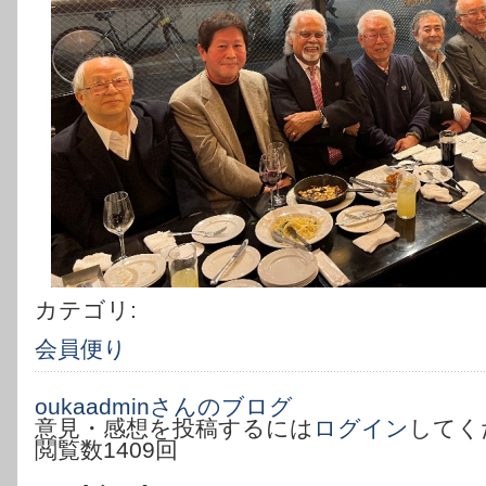
カテゴリ:
会員便り
oukaadminさんのブログ
意見・感想を投稿するには
ログイン
してく
閲覧数1409回